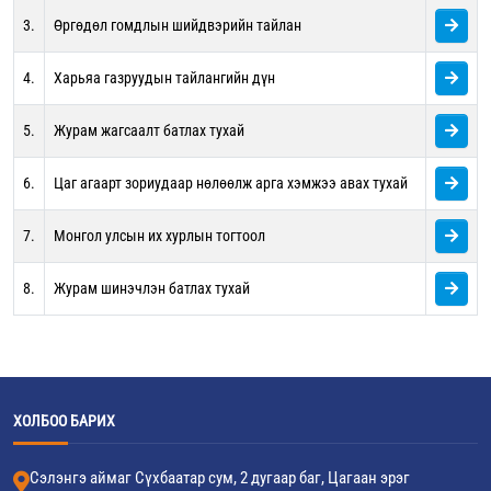
3.
Өргөдөл гомдлын шийдвэрийн тайлан
4.
Харьяа газруудын тайлангийн дүн
5.
Журам жагсаалт батлах тухай
6.
Цаг агаарт зориудаар нөлөөлж арга хэмжээ авах тухай
7.
Монгол улсын их хурлын тогтоол
8.
Журам шинэчлэн батлах тухай
ХОЛБОО БАРИХ
Сэлэнгэ аймаг Сүхбаатар сум, 2 дугаар баг, Цагаан эрэг