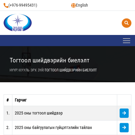
(+976-99495431)
English
Тогтоол шийдвэрийн биелэлт
НҮҮР
ХУУЛЬ ЭРХ ЗҮЙ
ТОГТООЛ ШИЙДВЭРИЙН БИЕЛЭЛТ
#
Гарчиг
1.
2025 оны тогтоол шийдвэр
2.
2025 оны байгуулагын гүйцэтгэлийн тайлан