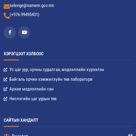
selenge@namem.gov.mn
(+976-99495431)
ХЭРЭГЦЭЭТ ХОЛБООС
Ус цаг уур, орчны судалгаа, мэдээллийн хүрээлэн
Байгаль орчин хэмжилзүйн төв лаборатори
Архив мэдээллийн сан
Нислэгийн цаг уурын төв
САЙТЫН ХАНДАЛТ