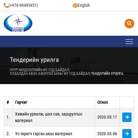
(+976-99495431)
English
Тендерийн урилга
НҮҮР
МЭДЭЭЛЛИЙН ИЛ ТОД БАЙДАЛ
ХУДАЛДАН АВАХ АЖИЛЛАГААНЫ ИЛ ТОД БАЙДАЛ
ТЕНДЕРИЙН УРИЛГА
#
Гарчиг
Огноо
Химийн урвалж, шил сав, зарцуулгын
1.
2020.03.11
материал
2.
Ус төрөгч гарган авах материал
2020.03.06