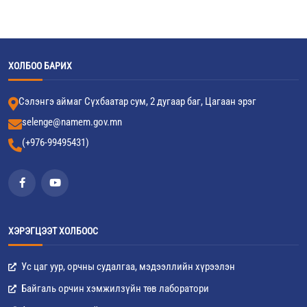
ХОЛБОО БАРИХ
Сэлэнгэ аймаг Сүхбаатар сум, 2 дугаар баг, Цагаан эрэг
selenge@namem.gov.mn
(+976-99495431)
ХЭРЭГЦЭЭТ ХОЛБООС
Ус цаг уур, орчны судалгаа, мэдээллийн хүрээлэн
Байгаль орчин хэмжилзүйн төв лаборатори