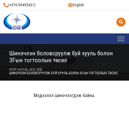
(+976-99495431)
English
Шинэчлэн боловсруулж буй хууль болон
ЗГ-ын тогтоолын төсөл
НҮҮР
ХУУЛЬ ЭРХ ЗҮЙ
ШИНЭЧЛЭН БОЛОВСРУУЛЖ БУЙ ХУУЛЬ БОЛОН ЗГ-ЫН ТОГТООЛЫН ТӨСӨЛ
Мэдээлэл шинэчлэгдэж байна.