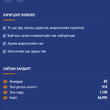
ХЭРЭГЦЭЭТ ХОЛБООС
Ус цаг уур, орчны судалгаа, мэдээллийн хүрээлэн
Байгаль орчин хэмжилзүйн төв лаборатори
Архив мэдээллийн сан
Нислэгийн цаг уурын төв
САЙТЫН ХАНДАЛТ
Өнөөдөр
83
Энэ долоо хоногт
914
Энэ сард
1,158
Нийт
66,999