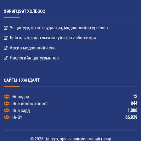
ХЭРЭГЦЭЭТ ХОЛБООС
Ус цаг уур, орчны судалгаа, мэдээллийн хүрээлэн
Байгаль орчин хэмжилзүйн төв лаборатори
Архив мэдээллийн сан
Нислэгийн цаг уурын төв
САЙТЫН ХАНДАЛТ
Өнөөдөр
13
Энэ долоо хоногт
844
Энэ сард
1,088
Нийт
66,929
© 2026 Цаг уур, орчны шинжилгээний газар