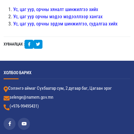
Ус, цаг уур, орчны хяналт шинжилгээ хийх
Ус, цаг уур орчны мэдээ мэдээллээр хангах
Ус, цаг уур, орчны эрдэм шинжилгээ, судалгаа хийх
ХУВААЛЦАХ :
ХОЛБОО БАРИХ
Сэлэнгэ аймаг Сүхбаатар сум, 2 дугаар баг, Цагаан эрэг
selenge@namem.gov.mn
(+976-99495431)