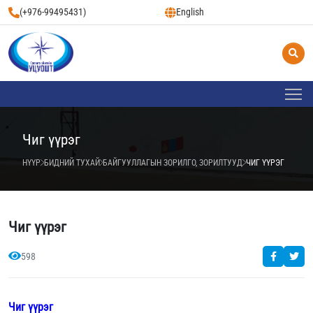
(+976-99495431)
English
Чиг үүрэг
НҮҮР
БИДНИЙ ТУХАЙ
БАЙГУУЛЛАГЫН ЗОРИЛГО, ЗОРИЛТУУД
ЧИГ ҮҮРЭГ
Чиг үүрэг
598
Чиг үүрэг