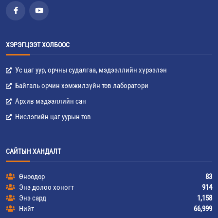
ХЭРЭГЦЭЭТ ХОЛБООС
Ус цаг уур, орчны судалгаа, мэдээллийн хүрээлэн
Байгаль орчин хэмжилзүйн төв лаборатори
Архив мэдээллийн сан
Нислэгийн цаг уурын төв
САЙТЫН ХАНДАЛТ
Өнөөдөр
83
Энэ долоо хоногт
914
Энэ сард
1,158
Нийт
66,999