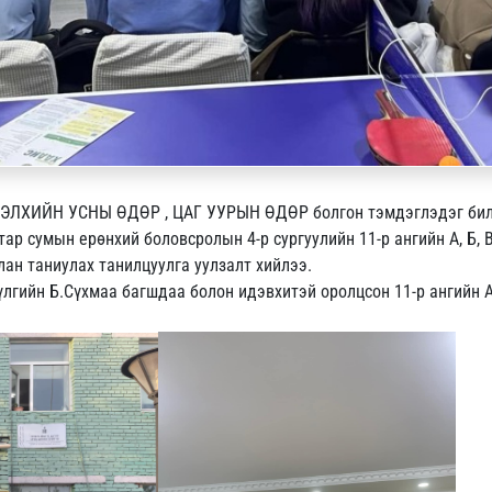
г ДЭЛХИЙН УСНЫ ӨДӨР , ЦАГ УУРЫН ӨДӨР болгон тэмдэглэдэг бил
ар сумын ерөнхий боловсролын 4-р сургуулийн 11-р ангийн А, Б,
лан таниулах танилцуулга уулзалт хийлээ.
үлгийн Б.Сүхмаа багшдаа болон идэвхитэй оролцсон 11-р ангийн А