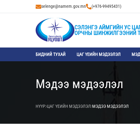
selenge@namem.gov.mn
(+976-99495431)
СЭЛЭНГЭ АЙМГИЙН УС ЦА
ОРЧНЫ ШИНЖИЛГЭЭНИЙ 
БИДНИЙ ТУХАЙ
ЦАГ ҮЕИЙН МЭДЭЭЛЭЛ
МЭД
Мэдээ мэдээлэл
НҮҮР
ЦАГ ҮЕИЙН МЭДЭЭЛЭЛ
МЭДЭЭ МЭДЭЭЛЭЛ