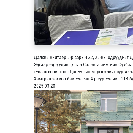
Дэлхий нийтээр 3-р сарын 22, 23-ны өдрүүдий
Эдгээр өдрүүдийг угтан Сэлэнгэ аймгийн Сүхбаат
туслах зорилгоор Цаг уурын мэргэжлийг сурталч
Хамтран зохион байгуулсан 4-р сургуулийн 11В б
2025.03.20