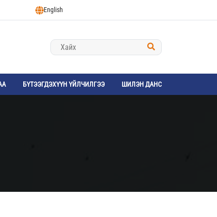
English
АА
БҮТЭЭГДЭХҮҮН ҮЙЛЧИЛГЭЭ
ШИЛЭН ДАНС