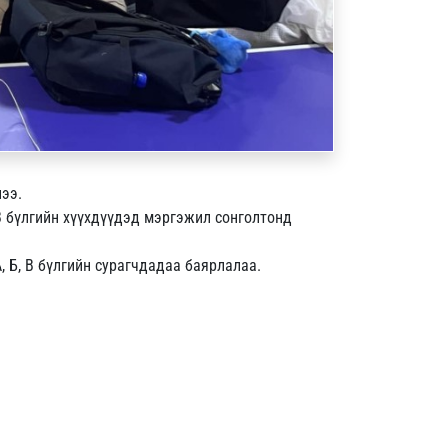
ээ.
 В бүлгийн хүүхдүүдэд мэргэжил сонголтонд
, Б, В бүлгийн сурагчдадаа баярлалаа.